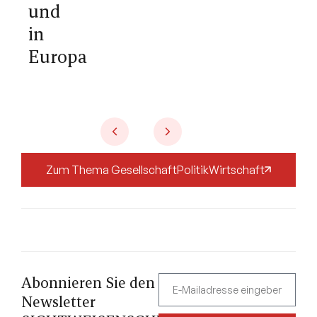
und
in
Europa
Zum Thema
Gesellschaft
Politik
Wirtschaft
Abonnieren Sie den
Newsletter