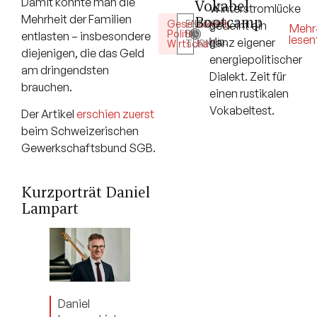
Damit könnte man die
Vokabel-
Winterstromlücke
Mehrheit der Familien
Bootcamp
Gesellschaft
ENERGY
,
gedeiht ein
5
Mehr
Politik
BY
,
entlasten – insbesondere
lesen
Min.
ganz eigener
Wirtschaft
TURNER
diejenigen, die das Geld
energiepolitischer
am dringendsten
Dialekt. Zeit für
brauchen.
einen rustikalen
Vokabeltest.
Der Artikel
erschien zuerst
beim Schweizerischen
Gewerkschaftsbund SGB.
Kurzporträt Daniel
Lampart
Daniel