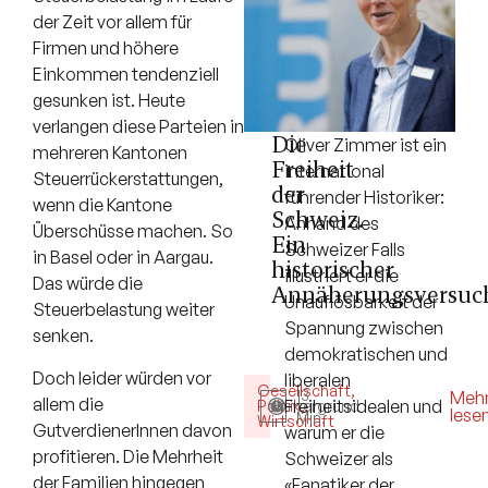
der Zeit vor allem für
Firmen und höhere
Einkommen tendenziell
gesunken ist. Heute
verlangen diese Parteien in
Die
Oliver Zimmer ist ein
mehreren Kantonen
Freiheit
international
Steuerrückerstattungen,
der
führender Historiker:
wenn die Kantone
Schweiz.
Anhand des
Überschüsse machen. So
Ein
Schweizer Falls
in Basel oder in Aargau.
historischer
illustriert er die
Das würde die
Annäherungsversuc
Unauflösbarkeit der
Steuerbelastung weiter
Spannung zwischen
senken.
demokratischen und
Doch leider würden vor
liberalen
Gesellschaft
,
13
Meh
allem die
Freiheitsidealen und
Politik
Hintergrund
,
lese
Min.
Wirtschaft
GutverdienerInnen davon
warum er die
profitieren. Die Mehrheit
Schweizer als
der Familien hingegen
«Fanatiker der