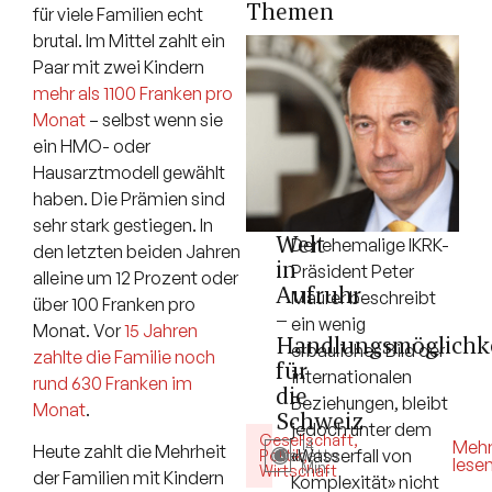
Themen
für viele Familien echt
brutal. Im Mittel zahlt ein
Paar mit zwei Kindern
mehr als 1100 Franken pro
Monat
– selbst wenn sie
ein HMO- oder
Hausarztmodell gewählt
haben. Die Prämien sind
sehr stark gestiegen. In
Welt
Der ehemalige IKRK-
den letzten beiden Jahren
in
Präsident Peter
alleine um 12 Prozent oder
Aufruhr
Maurer beschreibt
über 100 Franken pro
–
ein wenig
Monat. Vor
15 Jahren
Handlungsmöglichk
erbauliches Bild der
zahlte die Familie noch
für
internationalen
rund 630 Franken im
die
Beziehungen, bleibt
Monat
.
Schweiz
jedoch unter dem
Gesellschaft
,
14
Meh
Heute zahlt die Mehrheit
«Wasserfall von
Politik
Debatte
,
lese
Min.
Wirtschaft
der Familien mit Kindern
Komplexität» nicht