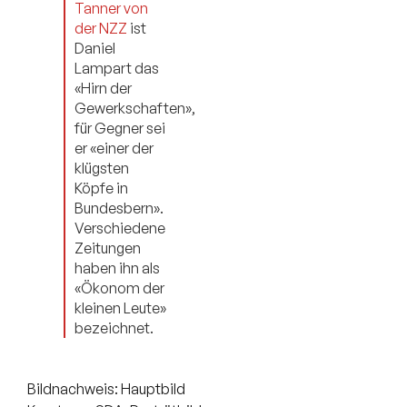
Tanner von
der NZZ
ist
Daniel
Lampart das
«Hirn der
Gewerkschaften»,
für Gegner sei
er «einer der
klügsten
Köpfe in
Bundesbern».
Verschiedene
Zeitungen
haben ihn als
«Ökonom der
kleinen Leute»
bezeichnet.
Bildnachweis: Hauptbild