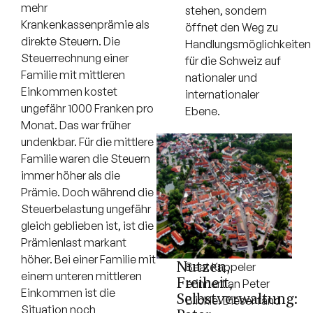
mehr
stehen, sondern
Krankenkassenprämie als
öffnet den Weg zu
direkte Steuern. Die
Handlungsmöglichkeiten
Steuerrechnung einer
für die Schweiz auf
Familie mit mittleren
nationaler und
Einkommen kostet
internationaler
ungefähr 1000 Franken pro
Ebene.
Monat. Das war früher
undenkbar. Für die mittlere
Familie waren die Steuern
immer höher als die
Prämie. Doch während die
Steuerbelastung ungefähr
gleich geblieben ist, ist die
Prämienlast markant
höher. Bei einer Familie mit
Nutzen,
Beat Kappeler
einem unteren mittleren
Freiheit,
erinnert an Peter
Einkommen ist die
Selbstverwaltung:
Blickle. Dieser fand
Situation noch