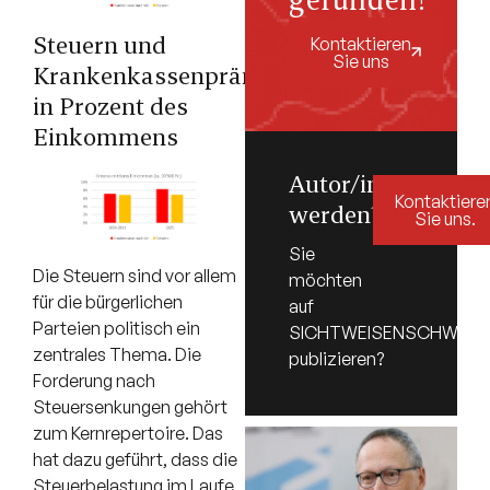
Steuern und
Kontaktieren
Sie uns
Krankenkassenprämien
in Prozent des
Einkommens
Autor/in
Kontaktiere
werden?
Sie uns.
Sie
Die Steuern sind vor allem
möchten
für die bürgerlichen
auf
Parteien politisch ein
SICHTWEISENSCHWEIZ.
zentrales Thema. Die
publizieren?
Forderung nach
Steuersenkungen gehört
zum Kernrepertoire. Das
hat dazu geführt, dass die
Steuerbelastung im Laufe