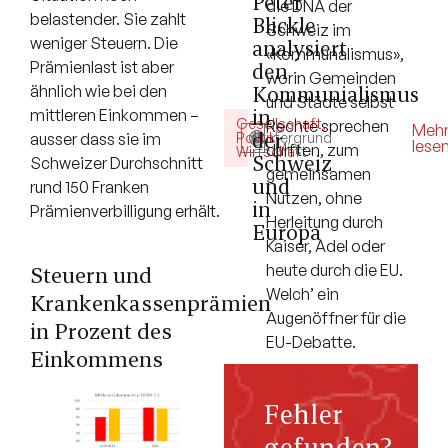
Peter
die DNA der
belastender. Sie zahlt
Blickle
Schweiz im
weniger Steuern. Die
analysiert
«Kommunalismus»,
Prämienlast ist aber
den
worin Gemeinden
Kommunialismus
ähnlich wie bei den
und Städte selbst
in
mittleren Einkommen –
Gesellschaft
,
Rechte sprechen
5
Meh
der
Politik
Hintergrund
,
ausser dass sie im
lese
durften, zum
Min.
Wirtschaft
Schweiz
Schweizer Durchschnitt
gemeinsamen
und
rund 150 Franken
Nutzen, ohne
in
Prämienverbilligung erhält.
Herleitung durch
Europa
Kaiser, Adel oder
heute durch die EU.
Steuern und
Welch’ ein
Krankenkassenprämien
Augenöffner für die
in Prozent des
EU-Debatte.
Einkommens
Fehler
gefunden?