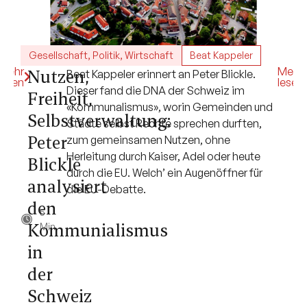
Gesellschaft
,
Politik
,
Wirtschaft
Beat Kappeler
Mehr
Mehr
Nutzen,
Beat Kappeler erinnert an Peter Blickle.
lesen
lesen
Dieser fand die DNA der Schweiz im
Freiheit,
«Kommunalismus», worin Gemeinden und
Selbstverwaltung:
Städte selbst Rechte sprechen durften,
Peter
zum gemeinsamen Nutzen, ohne
Herleitung durch Kaiser, Adel oder heute
Blickle
durch die EU. Welch’ ein Augenöffner für
analysiert
die EU-Debatte.
den
5
Kommunialismus
Min.
in
der
Schweiz