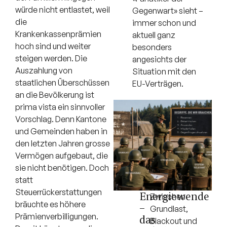
würde nicht entlastet, weil
Gegenwart» sieht –
die
immer schon und
Krankenkassenprämien
aktuell ganz
hoch sind und weiter
besonders
steigen werden. Die
angesichts der
Auszahlung von
Situation mit den
staatlichen Überschüssen
EU-Verträgen.
an die Bevölkerung ist
prima vista ein sinnvoller
Vorschlag. Denn Kantone
und Gemeinden haben in
den letzten Jahren grosse
Vermögen aufgebaut, die
sie nicht benötigen. Doch
statt
Steuerrückerstattungen
Energiewende
Zwischen
bräuchte es höhere
–
Grundlast,
Prämienverbilligungen.
das
Blackout und