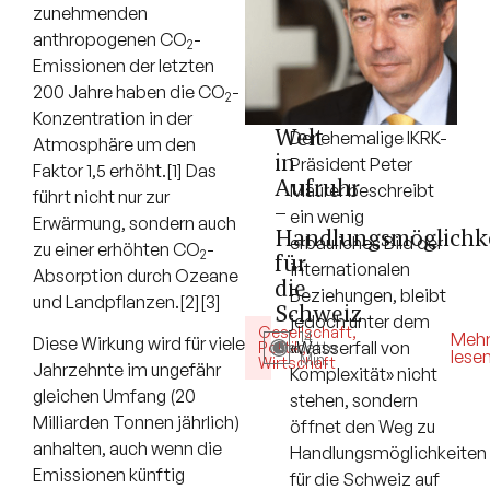
zunehmenden
anthropogenen CO
-
2
Emissionen der letzten
200 Jahre haben die CO
-
2
Konzentration in der
Welt
Der ehemalige IKRK-
Atmosphäre um den
in
Präsident Peter
Faktor 1,5 erhöht.
[1]
Das
Aufruhr
Maurer beschreibt
führt nicht nur zur
–
ein wenig
Erwärmung, sondern auch
Handlungsmöglichk
erbauliches Bild der
zu einer erhöhten CO
-
2
für
internationalen
Absorption durch Ozeane
die
Beziehungen, bleibt
und Landpflanzen.[2]
[3]
Schweiz
jedoch unter dem
Gesellschaft
,
14
Meh
Diese Wirkung wird für viele
«Wasserfall von
Politik
Debatte
,
lese
Min.
Wirtschaft
Jahrzehnte im ungefähr
Komplexität» nicht
gleichen Umfang (20
stehen, sondern
Milliarden Tonnen jährlich)
öffnet den Weg zu
anhalten, auch wenn die
Handlungsmöglichkeiten
Emissionen künftig
für die Schweiz auf