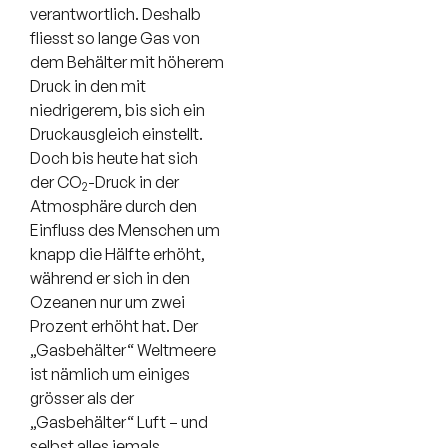
verantwortlich. Deshalb
fliesst so lange Gas von
dem Behälter mit höherem
Druck in den mit
niedrigerem, bis sich ein
Druckausgleich einstellt.
Doch bis heute hat sich
der CO
-Druck in der
2
Atmosphäre durch den
Einfluss des Menschen um
knapp die Hälfte erhöht,
während er sich in den
Ozeanen nur um zwei
Prozent erhöht hat. Der
„Gasbehälter“ Weltmeere
ist nämlich um einiges
grösser als der
„Gasbehälter“ Luft – und
selbst alles jemals