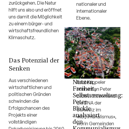
zurückgehen. Die Natur
nationaler und
hilft uns also und eröffnet
internationaler
uns damit die Möglichkeit
Ebene.
zu einem bürger- und
wirtschaftsfreundlichen
Klimaschutz.
Das Potenzial der
Senken
Aus verschiedenen
Nutzen,
Beat Kappeler
wirtschaftlichen und
Freiheit,
erinnert an Peter
Selbstverwaltung:
politischen Gründen
Blickle. Dieser fand
Peter
schwinden die
die DNA der
Blickle
Erfolgschancen des
Schweiz im
analysiert
Projekts einer
«Kommunalismus»,
den
vollständigen
worin Gemeinden
Kommunialismus
Dekarbonisierung bis 2050