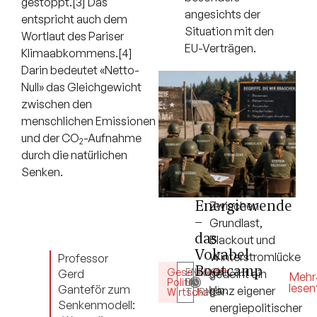
gestoppt.[3] Das
angesichts der
entspricht auch dem
Situation mit den
Wortlaut des Pariser
EU-Verträgen.
Klimaabkommens.[4]
Darin bedeutet «Netto-
Null» das Gleichgewicht
zwischen den
menschlichen Emissionen
und der CO
-Aufnahme
2
durch die natürlichen
Senken.
Energiewende
Zwischen
–
Grundlast,
das
Blackout und
Vokabel-
Winterstromlücke
Professor
Bootcamp
Gesellschaft
ENERGY
,
gedeiht ein
Gerd
5
Mehr
Politik
BY
,
lesen
Ganteför zum
Min.
ganz eigener
Wirtschaft
TURNER
Senkenmodell:
energiepolitischer