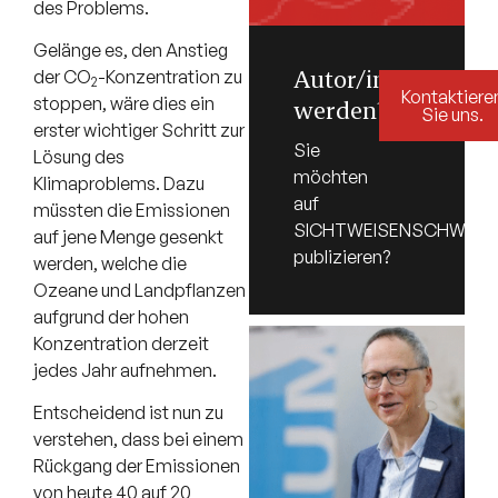
des Problems.
Gelänge es, den Anstieg
Autor/in
der CO
-Konzentration zu
2
Kontaktiere
stoppen, wäre dies ein
werden?
Sie uns.
erster wichtiger Schritt zur
Sie
Lösung des
möchten
Klimaproblems. Dazu
auf
müssten die Emissionen
SICHTWEISENSCHWEIZ.
auf jene Menge gesenkt
publizieren?
werden, welche die
Ozeane und Landpflanzen
aufgrund der hohen
Konzentration derzeit
jedes Jahr aufnehmen.
Entscheidend ist nun zu
verstehen, dass bei einem
Rückgang der Emissionen
von heute 40 auf 20