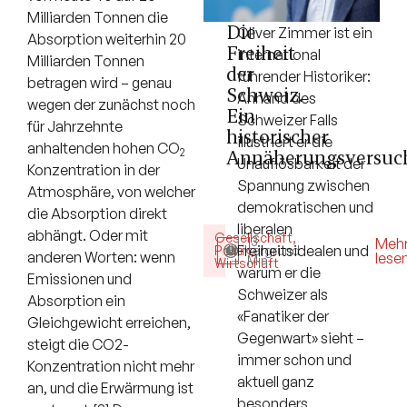
Milliarden Tonnen die
Die
Oliver Zimmer ist ein
Absorption weiterhin 20
Freiheit
international
Milliarden Tonnen
der
führender Historiker:
betragen wird – genau
Schweiz.
Anhand des
wegen der zunächst noch
Ein
Schweizer Falls
für Jahrzehnte
historischer
illustriert er die
anhaltenden hohen CO
Annäherungsversuc
2
Unauflösbarkeit der
Konzentration in der
Spannung zwischen
Atmosphäre, von welcher
demokratischen und
die Absorption direkt
liberalen
abhängt. Oder mit
Gesellschaft
,
13
Meh
Freiheitsidealen und
Politik
Hintergrund
,
anderen Worten: wenn
lese
Min.
Wirtschaft
warum er die
Emissionen und
Schweizer als
Absorption ein
«Fanatiker der
Gleichgewicht erreichen,
Gegenwart» sieht –
steigt die CO2-
immer schon und
Konzentration nicht mehr
aktuell ganz
an, und die Erwärmung ist
besonders