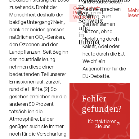
und Städte selbst
in
zusehends. Droht der
Gesellschaft
,
Rechte sprechen
5
Meh
der
Politik
Hintergrund
,
Menschheit deshalb der
lese
durften, zum
Min.
Wirtschaft
Schweiz
baldige Untergang? Nein,
gemeinsamen
und
dank der beiden grossen
Nutzen, ohne
in
natürlichen CO
-Senken,
Herleitung durch
2
Europa
den Ozeanen und den
Kaiser, Adel oder
Landpflanzen. Seit Beginn
heute durch die EU.
der Industrialisierung
Welch’ ein
nehmen diese einen
Augenöffner für die
bedeutenden Teil unserer
EU-Debatte.
Emissionen auf, zurzeit
rund die Hälfte.[2] So
Fehler
gesehen erreichen nur die
anderen 50 Prozent
gefunden?
tatsächlich die
Atmosphäre. Leider
Kontaktieren
Sie uns
genügen auch sie immer
noch für die Verschärfung