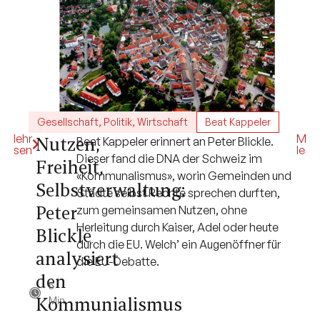
Gesellschaft
,
Politik
,
Wirtschaft
Beat Kappeler
Mehr
Mehr
Nutzen,
Beat Kappeler erinnert an Peter Blickle.
lesen
lesen
Dieser fand die DNA der Schweiz im
Freiheit,
«Kommunalismus», worin Gemeinden und
Selbstverwaltung:
Städte selbst Rechte sprechen durften,
Peter
zum gemeinsamen Nutzen, ohne
Herleitung durch Kaiser, Adel oder heute
Blickle
durch die EU. Welch’ ein Augenöffner für
analysiert
die EU-Debatte.
den
5
Kommunialismus
Min.