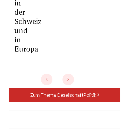
in
der
Schweiz
und
in
Europa
Zum Thema
Gesellschaft
Politik