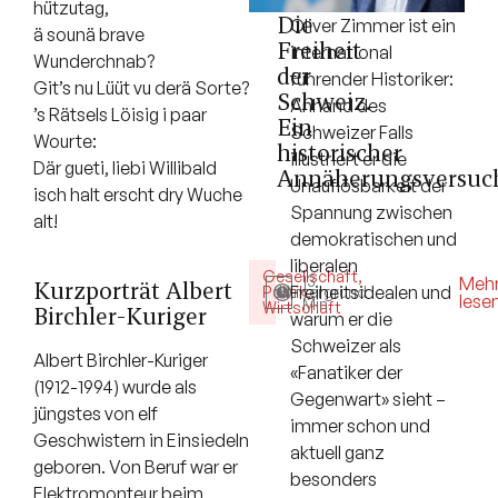
hützutag,
Die
Oliver Zimmer ist ein
ä sounä brave
Freiheit
international
Wunderchnab?
der
führender Historiker:
Git’s nu Lüüt vu derä Sorte?
Schweiz.
Anhand des
’s Rätsels Löisig i paar
Ein
Schweizer Falls
Wourte:
historischer
illustriert er die
Där gueti, liebi Willibald
Annäherungsversuc
Unauflösbarkeit der
isch halt erscht dry Wuche
Spannung zwischen
alt!
demokratischen und
liberalen
Gesellschaft
,
13
Meh
Kurzporträt Albert
Freiheitsidealen und
Politik
Hintergrund
,
lese
Min.
Wirtschaft
Birchler-Kuriger
warum er die
Schweizer als
Albert Birchler-Kuriger
«Fanatiker der
(1912-1994) wurde als
Gegenwart» sieht –
jüngstes von elf
immer schon und
Geschwistern in Einsiedeln
aktuell ganz
geboren. Von Beruf war er
besonders
Elektromonteur beim