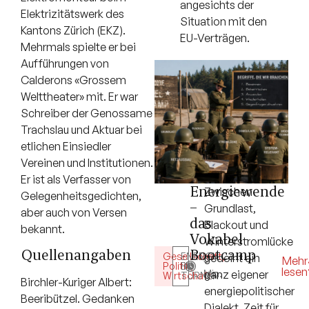
angesichts der
Elektrizitätswerk des
Situation mit den
Kantons Zürich (EKZ).
EU-Verträgen.
Mehrmals spielte er bei
Aufführungen von
Calderons «Grossem
Welttheater» mit. Er war
Schreiber der Genossame
Trachslau und Aktuar bei
etlichen Einsiedler
Vereinen und Institutionen.
Er ist als Verfasser von
Energiewende
Zwischen
Gelegenheitsgedichten,
–
Grundlast,
aber auch von Versen
das
Blackout und
bekannt.
Vokabel-
Winterstromlücke
Bootcamp
Quellenangaben
Gesellschaft
ENERGY
,
gedeiht ein
5
Mehr
Politik
BY
,
lesen
Min.
ganz eigener
Wirtschaft
TURNER
Birchler-Kuriger Albert:
energiepolitischer
Beeribützel. Gedanken
Dialekt. Zeit für