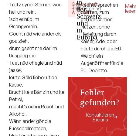
in
Gesellschaft
,
Trotz syner Stimm, wou
Rechte sprechen
5
Meh
der
Politik
Hintergrund
,
lese
hell und rein,
durften, zum
Min.
Wirtschaft
Schweiz
isch er nüd im
gemeinsamen
und
Gsangverein.
Nutzen, ohne
in
Gouht nüd wie ander eis
Herleitung durch
Europa
gou zieh,
Kaiser, Adel oder
drum gseht me där im
heute durch die EU.
Uusgang nie.
Welch’ ein
Tuet nüd chegle und nüd
Augenöffner für die
jasse,
EU-Debatte.
lout’s Gäld lieber uf de
Kasse.
Fehler
Brucht keis Bänzin und kei
Petrol,
gefunden?
macht’s ouhni Rauch und
Alkohol.
Kontaktieren
Sie uns
Wänn ander gönd a
Fuessballmatsch,
blybt är drheime a sym