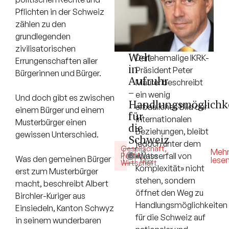
Pflichten in der Schweiz
zählen zu den
grundlegenden
zivilisatorischen
Welt
Der ehemalige IKRK-
Errungenschaften aller
in
Präsident Peter
Bürgerinnen und Bürger.
Aufruhr
Maurer beschreibt
–
ein wenig
Und doch gibt es zwischen
Handlungsmöglichk
erbauliches Bild der
einem Bürger und einem
für
internationalen
Musterbürger einen
die
Beziehungen, bleibt
gewissen Unterschied.
Schweiz
jedoch unter dem
Gesellschaft
,
14
Meh
«Wasserfall von
Politik
Debatte
,
Was den gemeinen Bürger
lese
Min.
Wirtschaft
Komplexität» nicht
erst zum Musterbürger
stehen, sondern
macht, beschreibt Albert
öffnet den Weg zu
Birchler-Kuriger aus
Handlungsmöglichkeiten
Einsiedeln, Kanton Schwyz
für die Schweiz auf
in seinem wunderbaren