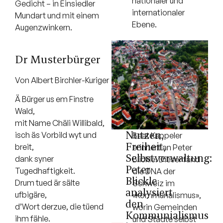
nationaler und
Gedicht – in Einsiedler
internationaler
Mundart und mit einem
Ebene.
Augenzwinkern.
Dr Musterbürger
Von Albert Birchler-Kuriger
Ä Bürger us em Finstre
Wald,
mit Name Chäli Willibald,
Nutzen,
isch äs Vorbild wyt und
Beat Kappeler
Freiheit,
breit,
erinnert an Peter
Selbstverwaltung:
dank syner
Blickle. Dieser fand
Peter
Tugedhaftigkeit.
die DNA der
Blickle
Drum tued är sälte
Schweiz im
analysiert
ufbigäre,
«Kommunalismus»,
den
d’Wort derzue, die tüend
worin Gemeinden
Kommunialismus
ihm fähle.
und Städte selbst