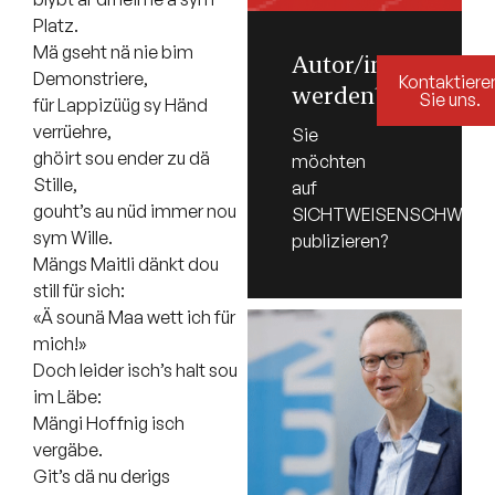
Platz.
Mä gseht nä nie bim
Autor/in
Demonstriere,
Kontaktiere
werden?
Sie uns.
für Lappizüüg sy Händ
verrüehre,
Sie
ghöirt sou ender zu dä
möchten
Stille,
auf
gouht’s au nüd immer nou
SICHTWEISENSCHWEIZ.
sym Wille.
publizieren?
Mängs Maitli dänkt dou
still für sich:
«Ä sounä Maa wett ich für
mich!»
Doch leider isch’s halt sou
im Läbe:
Mängi Hoffnig isch
vergäbe.
Git’s dä nu derigs