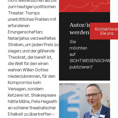
nicht weitersuchen als bis
zum heutigen politischen
Theater: Trumps
unerbittliches Prahlen mit
Autor/in
erfundenen
Kontaktiere
werden?
Errungenschaften;
Sie uns.
Netanjahus verzweifeltes
Sie
Streben, um jeden Preis zu
möchten
siegen; und der glühende
auf
Theokrat, der bereit ist,
SICHTWEISENSCHWEIZ.
die Welt für den einen
publizieren?
wahren Willen Gottes
niederzubrennen, für den
Kompromiss kein
Versagen, sondern
Ketzerei ist. Shakespeare
hätte Mühe, Pete Hegseth
an schierer theatralischer
Eitelkeit zu übertreffen –