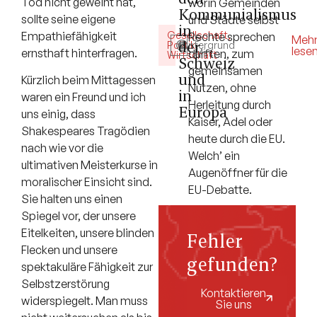
Tod nicht geweint hat,
worin Gemeinden
Kommunialismus
sollte seine eigene
und Städte selbst
in
Empathiefähigkeit
Gesellschaft
,
Rechte sprechen
5
Meh
der
Politik
Hintergrund
,
lese
ernsthaft hinterfragen.
durften, zum
Min.
Wirtschaft
Schweiz
gemeinsamen
und
Kürzlich beim Mittagessen
Nutzen, ohne
in
waren ein Freund und ich
Herleitung durch
Europa
uns einig, dass
Kaiser, Adel oder
Shakespeares Tragödien
heute durch die EU.
nach wie vor die
Welch’ ein
ultimativen Meisterkurse in
Augenöffner für die
moralischer Einsicht sind.
EU-Debatte.
Sie halten uns einen
Spiegel vor, der unsere
Eitelkeiten, unsere blinden
Fehler
Flecken und unsere
gefunden?
spektakuläre Fähigkeit zur
Selbstzerstörung
Kontaktieren
widerspiegelt. Man muss
Sie uns