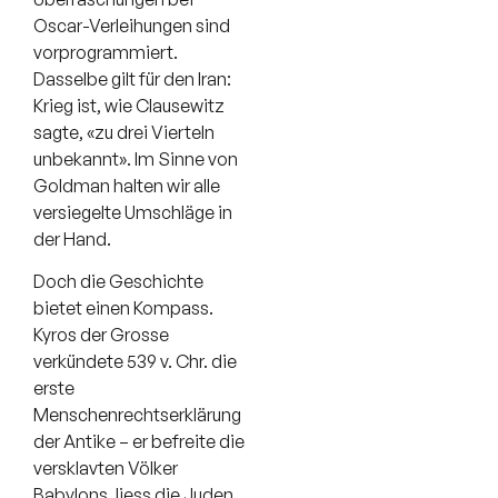
Oscar-Verleihungen sind
vorprogrammiert.
Dasselbe gilt für den Iran:
Krieg ist, wie Clausewitz
sagte, «zu drei Vierteln
unbekannt». Im Sinne von
Goldman halten wir alle
versiegelte Umschläge in
der Hand.
Doch die Geschichte
bietet einen Kompass.
Kyros der Grosse
verkündete 539 v. Chr. die
erste
Menschenrechtserklärung
der Antike – er befreite die
versklavten Völker
Babylons, liess die Juden