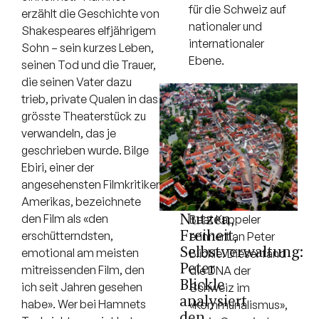
für die Schweiz auf
erzählt die Geschichte von
nationaler und
Shakespeares elfjährigem
internationaler
Sohn – sein kurzes Leben,
Ebene.
seinen Tod und die Trauer,
die seinen Vater dazu
trieb, private Qualen in das
grösste Theaterstück zu
verwandeln, das je
geschrieben wurde. Bilge
Ebiri, einer der
angesehensten Filmkritiker
Amerikas, bezeichnete
Nutzen,
den Film als «den
Beat Kappeler
Freiheit,
erschütterndsten,
erinnert an Peter
Selbstverwaltung:
emotional am meisten
Blickle. Dieser fand
Peter
mitreissenden Film, den
die DNA der
Blickle
ich seit Jahren gesehen
Schweiz im
analysiert
habe». Wer bei Hamnets
«Kommunalismus»,
den