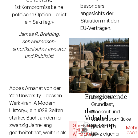
besonders
ist Kompromiss keine
angesichts der
politische Option – er ist
Situation mit den
ein Sakrileg.»
EU-Verträgen.
James R. Breiding,
schweizerisch-
amerikanischer Investor
und Publizist
Abbas Amanat von der
Energiewende
Yale University – dessen
Zwischen
–
Werk «Iran: A Modern
Grundlast,
das
History», ein 1028 Seiten
Blackout und
Vokabel-
starkes Buch, an dem er
Winterstromlücke
Bootcamp
zwanzig Jahre lang
Gesellschaft
ENERGY
,
gedeiht ein
5
Mehr
Politik
BY
,
lesen
gearbeitet hat, weithin als
Min.
ganz eigener
Wirtschaft
TURNER