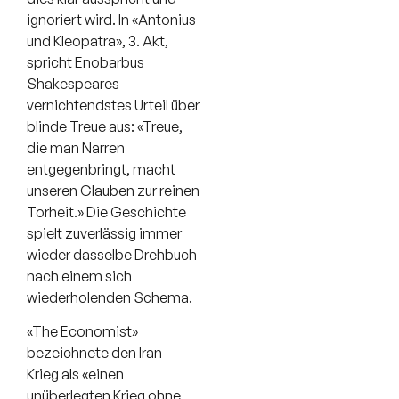
ignoriert wird. In «Antonius
und Kleopatra», 3. Akt,
spricht Enobarbus
Shakespeares
vernichtendstes Urteil über
blinde Treue aus: «Treue,
die man Narren
entgegenbringt, macht
unseren Glauben zur reinen
Torheit.» Die Geschichte
spielt zuverlässig immer
wieder dasselbe Drehbuch
nach einem sich
wiederholenden Schema.
«The Economist»
bezeichnete den Iran-
Krieg als «einen
unüberlegten Krieg ohne