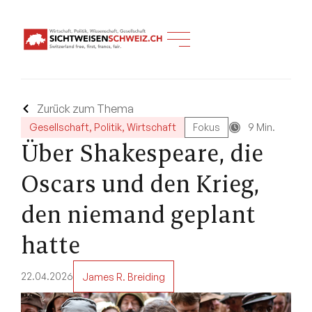
Zurück zum Thema
Gesellschaft
,
Politik
,
Wirtschaft
Fokus
9 Min.
Über Shakespeare, die
Oscars und den Krieg,
den niemand geplant
hatte
22.04.2026
James R. Breiding