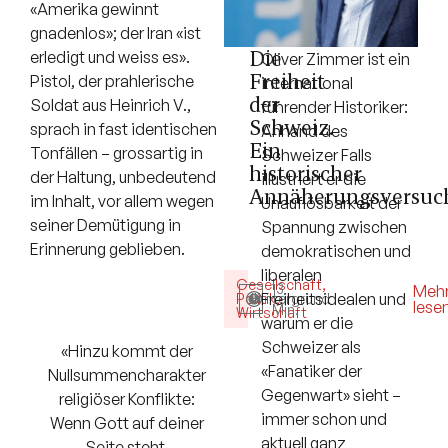
«Amerika gewinnt
gnadenlos»; der Iran «ist
Die
erledigt und weiss es».
Oliver Zimmer ist ein
Freiheit
Pistol, der prahlerische
international
der
Soldat aus Heinrich V.,
führender Historiker:
Schweiz.
sprach in fast identischen
Anhand des
Ein
Tonfällen – grossartig in
Schweizer Falls
historischer
der Haltung, unbedeutend
illustriert er die
Annäherungsversuc
im Inhalt, vor allem wegen
Unauflösbarkeit der
seiner Demütigung in
Spannung zwischen
Erinnerung geblieben.
demokratischen und
liberalen
Gesellschaft
,
13
Meh
Freiheitsidealen und
Politik
Hintergrund
,
lese
Min.
Wirtschaft
warum er die
Schweizer als
«Hinzu kommt der
«Fanatiker der
Nullsummencharakter
Gegenwart» sieht –
religiöser Konflikte:
immer schon und
Wenn Gott auf deiner
aktuell ganz
Seite steht,