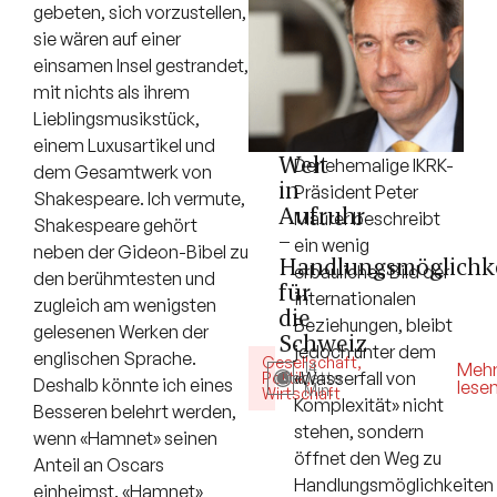
gebeten, sich vorzustellen,
sie wären auf einer
einsamen Insel gestrandet,
mit nichts als ihrem
Lieblingsmusikstück,
einem Luxusartikel und
Welt
Der ehemalige IKRK-
dem Gesamtwerk von
in
Präsident Peter
Shakespeare. Ich vermute,
Aufruhr
Maurer beschreibt
Shakespeare gehört
–
ein wenig
neben der Gideon-Bibel zu
Handlungsmöglichk
erbauliches Bild der
den berühmtesten und
für
internationalen
zugleich am wenigsten
die
Beziehungen, bleibt
gelesenen Werken der
Schweiz
jedoch unter dem
englischen Sprache.
Gesellschaft
,
14
Meh
«Wasserfall von
Politik
Debatte
,
Deshalb könnte ich eines
lese
Min.
Wirtschaft
Komplexität» nicht
Besseren belehrt werden,
stehen, sondern
wenn «Hamnet» seinen
öffnet den Weg zu
Anteil an Oscars
Handlungsmöglichkeiten
einheimst. «Hamnet»