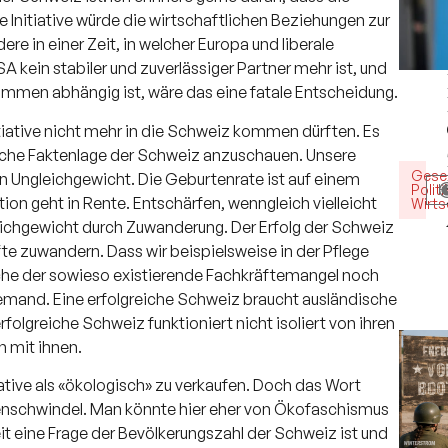
e Initiative würde die wirtschaftlichen Beziehungen zur
e in einer Zeit, in welcher Europa und liberale
kein stabiler und zuverlässiger Partner mehr ist, und
men abhängig ist, wäre das eine fatale Entscheidung.
iative nicht mehr in die Schweiz kommen dürften. Es
ische Faktenlage der Schweiz anzuschauen. Unsere
Gesel
n Ungleichgewicht. Die Geburtenrate ist auf einem
Politi
H
on geht in Rente. Entschärfen, wenngleich vielleicht
Wirts
leichgewicht durch Zuwanderung. Der Erfolg der Schweiz
te zuwandern. Dass wir beispielsweise in der Pflege
lche der sowieso existierende Fachkräftemangel noch
jemand. Eine erfolgreiche Schweiz braucht ausländische
olgreiche Schweiz funktioniert nicht isoliert von ihren
 mit ihnen.
tiative als «ökologisch» zu verkaufen. Doch das Wort
ikettenschwindel. Man könnte hier eher von Ökofaschismus
it eine Frage der Bevölkerungszahl der Schweiz ist und