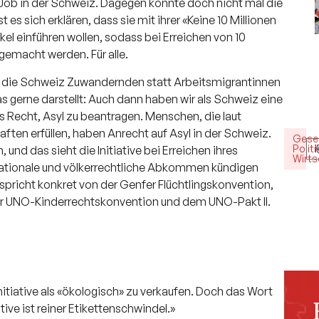
 Job in der Schweiz. Dagegen könnte doch nicht mal die
s sich erklären, dass sie mit ihrer «Keine 10 Millionen
kel einführen wollen, sodass bei Erreichen von 10
gemacht werden. Für alle.
in die Schweiz Zuwandernden statt Arbeitsmigrantinnen
s gerne darstellt: Auch dann haben wir als Schweiz eine
 Recht, Asyl zu beantragen. Menschen, die laut
ten erfüllen, haben Anrecht auf Asyl in der Schweiz.
Gesel
Politi
nd das sieht die Initiative bei Erreichen ihres
Wirts
nationale und völkerrechtliche Abkommen kündigen
 spricht konkret von der Genfer Flüchtlingskonvention,
r UNO-Kinderrechtskonvention und dem UNO-Pakt II.
Initiative als «ökologisch» zu verkaufen. Doch das Wort
ative ist reiner Etikettenschwindel.»