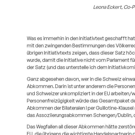
Leona Eckert, Co-
Was es immerhin in den Initiativtext geschafft hat,
mit den zwingenden Bestimmungen des Völkerrech
übrigen Initiativtexts zeigen, dass dieser Satz 
wurde, damit die Initiative nicht vom Parlament fü
der Satz (und das unterstelle ich dem Initiativkomi
Ganz abgesehen davon, wer in die Schweiz einwand
Abkommen. Darin ist unter anderem die Personenf
und Schweizer unkompliziert in der EU arbeiten/
Personenfreizügigkeit würde das Gesamtpaket der 
Abkommen der Bilateralen I per Guillotine-Klausel
das Assoziierungsabkommen Schengen/Dublin, des
Das Wegfallen all dieser Abkommen hätte zerstör
EU, die übrigens die wichtigste Handelspartnerin d