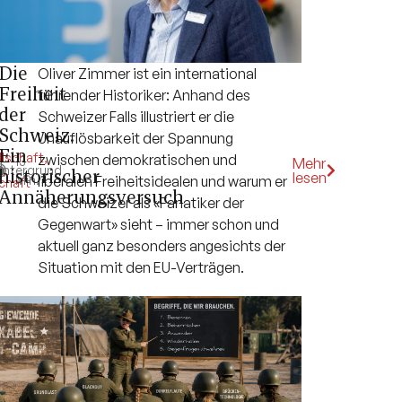
Die
Oliver Zimmer ist ein international
Freiheit
führender Historiker: Anhand des
der
Schweizer Falls illustriert er die
Schweiz.
Unauflösbarkeit der Spannung
Ein
lschaft
,
zwischen demokratischen und
13
Mehr
k
intergrund
,
historischer
lesen
Min.
liberalen Freiheitsidealen und warum er
chaft
Annäherungsversuch
die Schweizer als «Fanatiker der
Gegenwart» sieht – immer schon und
aktuell ganz besonders angesichts der
Situation mit den EU-Verträgen.