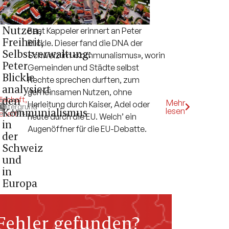
Nutzen,
Beat Kappeler erinnert an Peter
Freiheit,
Blickle. Dieser fand die DNA der
Selbstverwaltung:
Schweiz im «Kommunalismus», worin
Peter
Gemeinden und Städte selbst
Blickle
Rechte sprechen durften, zum
analysiert
gemeinsamen Nutzen, ohne
den
lschaft
,
5
Mehr
Herleitung durch Kaiser, Adel oder
k
Hintergrund
,
Kommunialismus
lesen
Min.
chaft
heute durch die EU. Welch’ ein
in
Augenöffner für die EU-Debatte.
der
Schweiz
und
in
Europa
Fehler gefunden?