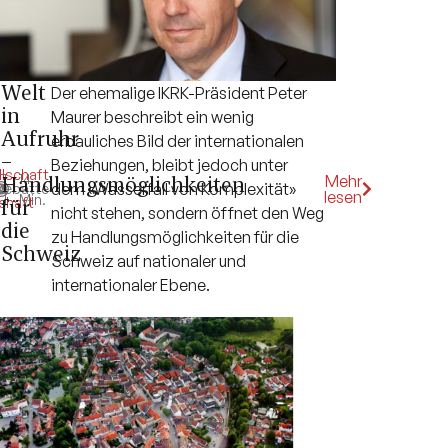
Welt
Der ehemalige IKRK-Präsident Peter
in
Maurer beschreibt ein wenig
Aufruhr
erbauliches Bild der internationalen
–
Beziehungen, bleibt jedoch unter
lschaft
,
14
Handlungsmöglichkeiten
Mehr
dem «Wasserfall von Komplexität»
k
Debatte
,
lesen
Min.
chaft
für
nicht stehen, sondern öffnet den Weg
die
zu Handlungsmöglichkeiten für die
Schweiz
Schweiz auf nationaler und
internationaler Ebene.