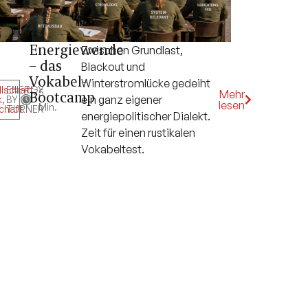
Energiewende
Zwischen Grundlast,
– das
Blackout und
Vokabel-
Winterstromlücke gedeiht
lschaft
ENERGY
,
5
Mehr
Bootcamp
ein ganz eigener
k
,
BY
lesen
Min.
chaft
TURNER
energiepolitischer Dialekt.
Zeit für einen rustikalen
Vokabeltest.