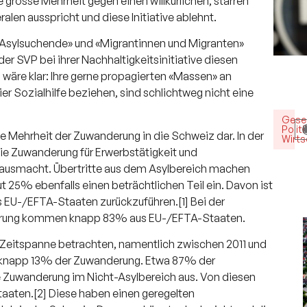
e grosse Mehrheit gegen einen willkürlichen, starren
alen ausspricht und diese Initiative ablehnt.
e «Asylsuchende» und «Migrantinnen und Migranten»
er SVP bei ihrer Nachhaltigkeitsinitiative diesen
, wäre klar: Ihre gerne propagierten «Massen» an
er Sozialhilfe beziehen, sind schlichtweg nicht eine
Gesel
Politi
e Mehrheit der Zuwanderung in die Schweiz dar. In der
Wirts
die Zuwanderung für Erwerbstätigkeit und
ausmacht. Übertritte aus dem Asylbereich machen
25% ebenfalls einen beträchtlichen Teil ein. Davon ist
s EU-/EFTA-Staaten zurückzuführen.[1] Bei der
kerung kommen knapp 83% aus EU-/EFTA-Staaten.
 Zeitspanne betrachten, namentlich zwischen 2011 und
h knapp 13% der Zuwanderung. Etwa 87% der
 Zuwanderung im Nicht-Asylbereich aus. Von diesen
aaten.[2] Diese haben einen geregelten