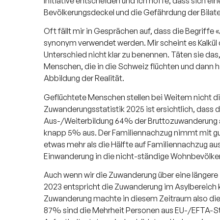
Initiative entscheiden und ich hoffe, dass sich ein
Bevölkerungsdeckel und die Gefährdung der Bilater
Oft fällt mir in Gesprächen auf, dass die Begriff
synonym verwendet werden. Mir scheint es Kalkül d
Unterschied nicht klar zu benennen. Täten sie das
Menschen, die in die Schweiz flüchten und dann hi
Abbildung der Realität.
Geflüchtete Menschen stellen bei Weitem nicht di
Zuwanderungsstatistik 2025 ist ersichtlich, dass 
Aus-/Weiterbildung 64% der Bruttozuwanderung 
knapp 5% aus. Der Familiennachzug nimmt mit gut 
etwas mehr als die Hälfte auf Familiennachzug au
Einwanderung in die nicht-ständige Wohnbevöl
Auch wenn wir die Zuwanderung über eine längere
2023 entspricht die Zuwanderung im Asylbereic
Zuwanderung machte in diesem Zeitraum also die
87% sind die Mehrheit Personen aus EU-/EFTA-St