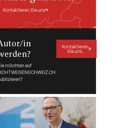
Kontaktieren Sie uns
Autor/in
Kontaktieren
Sie uns.
werden?
ie möchten auf
SICHTWEISENSCHWEIZ.CH
ublizieren?