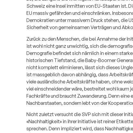
Schweiz eine Insel inmitten von EU-Staaten ist. Di
EU massiv gefährden und einschränken. Insbesonder
Demokratien unter massivem Druck stehen, die USA 
Sicherheit von gemeinsamen Verträgen und Abkom
Zurück zu den Menschen, die bei Annahme der Init
ist wohl nicht ganz unwichtig, sich die demograf
Demografie befindet sich nämlich in einem starke
historischen Tiefstand, die Baby-Boomer Generati
nicht komplett eliminieren, lässt sich dieses Ung
ist massgeblich davon abhängig, dass Arbeitskräf
viele ausländische Arbeitskräfte haben, ohne we
viel einschneidender wäre, bestreitet wohl kaum 
Fachkräfte und braucht Zuwanderung. Denn eine erf
Nachbarstaaten, sondern lebt von der Kooperation
Nicht zuletzt versucht die SVP sich mit dieser Ini
«Nachhaltigkeit» in ihrer Initiative ist reiner Et
sprechen. Denn impliziert wird, dass Nachhaltigke