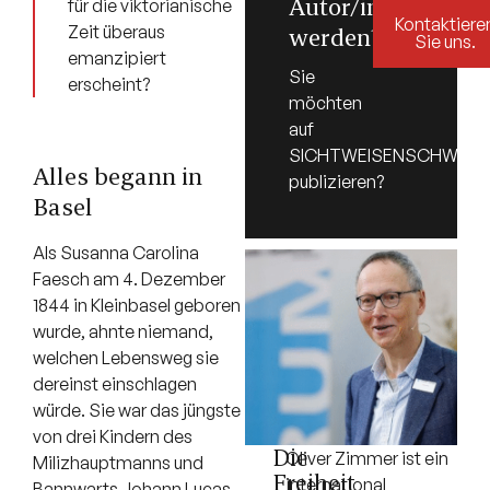
Autor/in
für die viktorianische
Kontaktiere
Zeit überaus
werden?
Sie uns.
emanzipiert
Sie
erscheint?
möchten
auf
SICHTWEISENSCHWEIZ.
Alles begann in
publizieren?
Basel
Als Susanna Carolina
Faesch am 4. Dezember
1844 in Kleinbasel geboren
wurde, ahnte niemand,
welchen Lebensweg sie
dereinst einschlagen
würde. Sie war das jüngste
von drei Kindern des
Die
Oliver Zimmer ist ein
Milizhauptmanns und
Freiheit
international
Bannwarts Johann Lucas