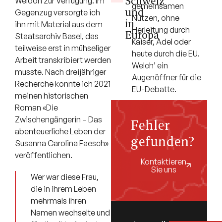
Schweiz
Weldon zur Verfügung. Im
gemeinsamen
und
Gegenzug versorgte ich
Nutzen, ohne
in
ihn mit Material aus dem
Herleitung durch
Europa
Staatsarchiv Basel, das
Kaiser, Adel oder
teilweise erst in mühseliger
heute durch die EU.
Arbeit transkribiert werden
Welch’ ein
musste. Nach dreijähriger
Augenöffner für die
Recherche konnte ich 2021
EU-Debatte.
meinen historischen
Roman «Die
Zwischengängerin – Das
Fehler
abenteuerliche Leben der
gefunden?
Susanna Carolina Faesch»
veröffentlichen.
Kontaktieren
Sie uns
Wer war diese Frau,
die in ihrem Leben
mehrmals ihren
Namen wechselte und