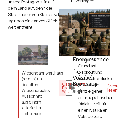
EU-Verträgen.
unsere Protagonistin auf
dem Land auf, denn die
Stadtmauer von Kleinbasel
lag noch ein ganzes Stück
weit entfernt.
Energiewende
Zwischen
–
Grundlast,
das
Blackout und
Wiesenbannwarthaus
Vokabel-
Winterstromlücke
(rechts) an
Bootcamp
Gesellschaft
ENERGY
,
der alten
gedeiht ein
5
Mehr
Politik
BY
,
lesen
Wiesenbrücke.
Min.
ganz eigener
Wirtschaft
TURNER
Ausschnitt
energiepolitischer
aus einem
Dialekt. Zeit für
kolorierten
einen rustikalen
Lichtdruck
Vokabeltest.