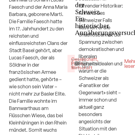
der
führender Historiker:
Faesch und der Anna Maria
Schweiz.
Anhand des
Barbara, geborene Marti.
Ein
Schweizer Falls
Die Familie Faesch hatte
historischer
illustriert er die
im 17. Jahrhundert zu den
Annäherungsversuc
Unauflösbarkeit der
reichsten und
Spannung zwischen
einflussreichsten Clans der
demokratischen und
Stadt Basel gehört, aber
liberalen
Lucas Faesch, der als
Gesellschaft
,
13
Meh
Freiheitsidealen und
Politik
Hintergrund
,
Söldner in der
lese
Min.
Wirtschaft
warum er die
französischen Armee
Schweizer als
gedient hatte, gehörte –
«Fanatiker der
wie schon sein Vater –
Gegenwart» sieht –
nicht mehr zur Basler Elite.
immer schon und
Die Familie wohnte im
aktuell ganz
Bannwarthaus am
besonders
Flüsschen Wiese, das bei
angesichts der
Kleinhüningen in den Rhein
Situation mit den
mündet. Somit wuchs