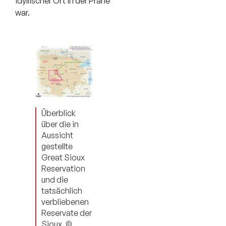
idyllischer Ort in der Prärie
war.
Überblick
über die in
Aussicht
gestellte
Great Sioux
Reservation
und die
tatsächlich
verbliebenen
Reservate der
Sioux, ©