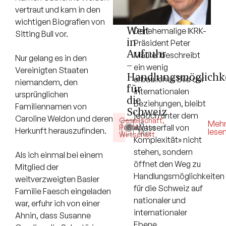
vertraut und kam in den
wichtigen Biografien von
Welt
Der ehemalige IKRK-
Sitting Bull vor.
in
Präsident Peter
Aufruhr
Maurer beschreibt
Nur gelang es in den
–
ein wenig
Vereinigten Staaten
Handlungsmöglichk
erbauliches Bild der
niemandem, den
für
internationalen
ursprünglichen
die
Beziehungen, bleibt
Familiennamen von
Schweiz
jedoch unter dem
Caroline Weldon und deren
Gesellschaft
,
14
Meh
«Wasserfall von
Politik
Debatte
,
Herkunft herauszufinden.
lese
Min.
Wirtschaft
Komplexität» nicht
stehen, sondern
Als ich einmal bei einem
öffnet den Weg zu
Mitglied der
Handlungsmöglichkeiten
weitverzweigten Basler
für die Schweiz auf
Familie Faesch eingeladen
nationaler und
war, erfuhr ich von einer
internationaler
Ahnin, dass Susanne
Ebene.