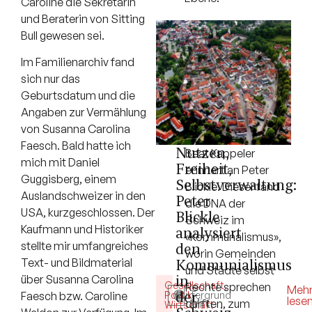
Caroline die Sekretärin
und Beraterin von Sitting
Bull gewesen sei.
Im Familienarchiv fand
sich nur das
Geburtsdatum und die
Angaben zur Vermählung
von Susanna Carolina
Faesch. Bald hatte ich
Nutzen,
Beat Kappeler
mich mit Daniel
Freiheit,
erinnert an Peter
Guggisberg, einem
Selbstverwaltung:
Blickle. Dieser fand
Auslandschweizer in den
Peter
die DNA der
USA, kurzgeschlossen. Der
Blickle
Schweiz im
Kaufmann und Historiker
analysiert
«Kommunalismus»,
stellte mir umfangreiches
den
worin Gemeinden
Kommunialismus
Text- und Bildmaterial
und Städte selbst
in
über Susanna Carolina
Gesellschaft
,
Rechte sprechen
5
Meh
der
Politik
Hintergrund
,
Faesch bzw. Caroline
lese
durften, zum
Min.
Wirtschaft