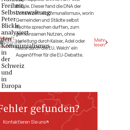
Freiheit,
Blickle. Dieser fand die DNA der
Selbstverwaltung:
Schweiz im «Kommunalismus», worin
Peter
Gemeinden und Städte selbst
Blickle
Rechte sprechen durften, zum
analysiert
gemeinsamen Nutzen, ohne
den
lschaft
,
5
Mehr
Herleitung durch Kaiser, Adel oder
k
Hintergrund
,
Kommunialismus
lesen
Min.
chaft
heute durch die EU. Welch’ ein
in
Augenöffner für die EU-Debatte.
der
Schweiz
und
in
Europa
Fehler gefunden?
Kontaktieren Sie uns