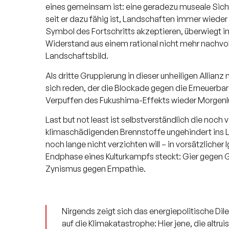
eines gemeinsam ist: eine geradezu museale Sich
seit er dazu fähig ist, Landschaften immer wiede
Symbol des Fortschritts akzeptieren, überwiegt i
Widerstand aus einem rational nicht mehr nachvo
Landschaftsbild.
Als dritte Gruppierung in dieser unheiligen Allia
sich reden, der die Blockade gegen die Erneuerba
Verpuffen des Fukushima-Effekts wieder Morgenlu
Last but not least ist selbstverständlich die noch v
klimaschädigenden Brennstoffe ungehindert ins L
noch lange nicht verzichten will – in vorsätzlicher
Endphase eines Kulturkampfs steckt: Gier gegen G
Zynismus gegen Empathie.
Nirgends zeigt sich das energiepolitische Di
auf die Klimakatastrophe: Hier jene, die altr