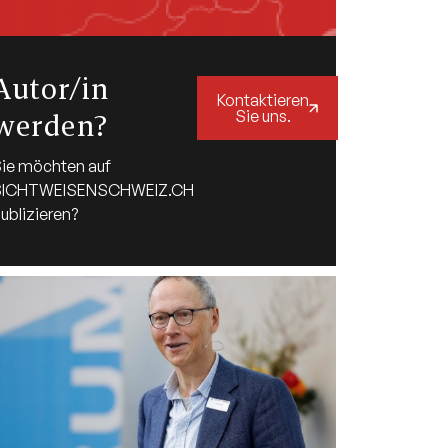
Autor/in
Kontaktieren
Sie uns.
werden?
ie möchten auf
SICHTWEISENSCHWEIZ.CH
ublizieren?