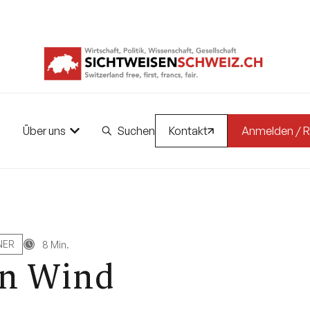
Über uns
Suchen
Kontakt
Anmelden / R
NER
8 Min.
en Wind