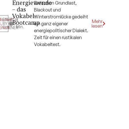
Energiewende
Zwischen Grundlast,
– das
Blackout und
Vokabel-
Winterstromlücke gedeiht
lschaft
ENERGY
,
5
Mehr
Bootcamp
ein ganz eigener
k
,
BY
lesen
Min.
chaft
TURNER
energiepolitischer Dialekt.
Zeit für einen rustikalen
Vokabeltest.