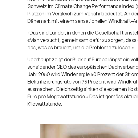
Schweiz im Climate Change Performance Index (CC
Plätzen im Vergleich zum Vorjahr bedeutet. An der
Dänemark mit einem sensationellen Windkraft-Ant
«Das sind Länder, in denen die Gesellschaft anstel
«Man versucht, gemeinsam dafür zu sorgen, dass es
das, was es braucht, um die Probleme zu lösen.»
Überhaupt zeigt der Blick auf Europa längst ein völl
scheidender CEO des europäischen Dachverbands 
Jahr 2050 wird Windenergie 50 Prozent der Strome
Elektrifizierungsrate von 75 Prozent wird Windkr
ausmachen. Gleichzeitig sinken die externen Kost
Euro pro Megawattstunde.» Das ist gemäss aktuel
Kilowattstunde.