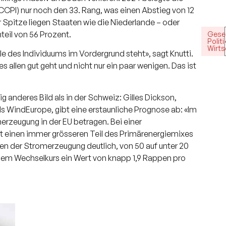
PI) nur noch den 33. Rang, was einen Abstieg von 12
 Spitze liegen Staaten wie die Niederlande – oder
eil von 56 Prozent.
Gesel
Politi
Wirts
le des Individuums im Vordergrund steht», sagt Knutti.
 allen gut geht und nicht nur ein paar wenigen. Das ist
ig anderes Bild als in der Schweiz: Gilles Dickson,
WindEurope, gibt eine erstaunliche Prognose ab: «Im
rzeugung in der EU betragen. Bei einer
aft einen immer grösseren Teil des Primärenergiemixes
en der Stromerzeugung deutlich, von 50 auf unter 20
lem Wechselkurs ein Wert von knapp 1,9 Rappen pro