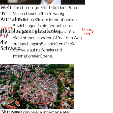
Welt
Der ehemalige IKRK-Präsident Peter
in
Maurer beschreibt ein wenig
Aufruhr
erbauliches Bild der internationalen
–
Beziehungen, bleibt jedoch unter
lschaft
,
14
Handlungsmöglichkeiten
Mehr
dem «Wasserfall von Komplexität»
k
Debatte
,
lesen
Min.
chaft
für
nicht stehen, sondern öffnet den Weg
die
zu Handlungsmöglichkeiten für die
Schweiz
Schweiz auf nationaler und
internationaler Ebene.
Nutzen,
Beat Kappeler erinnert an Peter