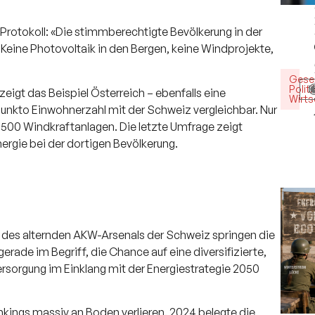
Protokoll: «Die stimmberechtigte Bevölkerung in der
 Keine Photovoltaik in den Bergen, keine Windprojekte,
Gesel
Politi
H
eigt das Beispiel Österreich – ebenfalls eine
Wirts
unkto Einwohnerzahl mit der Schweiz vergleichbar. Nur
1500 Windkraftanlagen. Die letzte Umfrage zeigt
gie bei der dortigen Bevölkerung.
d des alternden AKW-Arsenals der Schweiz springen die
rade im Begriff, die Chance auf eine diversifizierte,
sorgung im Einklang mit der Energiestrategie 2050
nkings massiv an Boden verlieren. 2024 belegte die