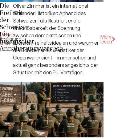
Die
Oliver Zimmer ist ein international
Freiheit
führender Historiker: Anhand des
der
Schweizer Falls illustriert er die
Schweiz.
Unauflösbarkeit der Spannung
Ein
lschaft
,
zwischen demokratischen und
13
Mehr
k
intergrund
,
historischer
lesen
Min.
liberalen Freiheitsidealen und warum er
chaft
Annäherungsversuch
die Schweizer als «Fanatiker der
Gegenwart» sieht – immer schon und
aktuell ganz besonders angesichts der
Situation mit den EU-Verträgen.