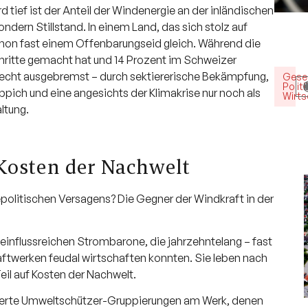
 tief ist der Anteil der Windenergie an der inländischen
ndern Stillstand. In einem Land, das sich stolz auf
chon fast einem Offenbarungseid gleich. Während die
hritte gemacht hat und 14 Prozent im Schweizer
lrecht ausgebremst – durch sektiererische Bekämpfung,
Gesel
Politi
ich und eine angesichts der Klimakrise nur noch als
Wirts
ltung.
 Kosten der Nachwelt
epolitischen Versagens? Die Gegner der Windkraft in der
e einflussreichen Strombarone, die jahrzehntelang – fast
aftwerken feudal wirtschaften konnten. Sie leben nach
eil auf Kosten der Nachwelt.
ersierte Umweltschützer-Gruppierungen am Werk, denen