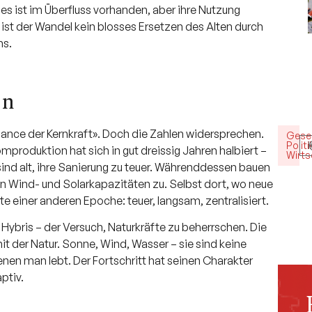
es ist im Überfluss vorhanden, aber ihre Nutzung
 ist der Wandel kein blosses Ersetzen des Alten durch
ms.
on
nce der Kernkraft». Doch die Zahlen widersprechen.
Gesel
Politi
mproduktion hat sich in gut dreissig Jahren halbiert –
Wirts
sind alt, ihre Sanierung zu teuer. Währenddessen bauen
n Wind- und Solarkapazitäten zu. Selbst dort, wo neue
e einer anderen Epoche: teuer, langsam, zentralisiert.
Hybris – der Versuch, Naturkräfte zu beherrschen. Die
t der Natur. Sonne, Wind, Wasser – sie sind keine
nen man lebt. Der Fortschritt hat seinen Charakter
ptiv.