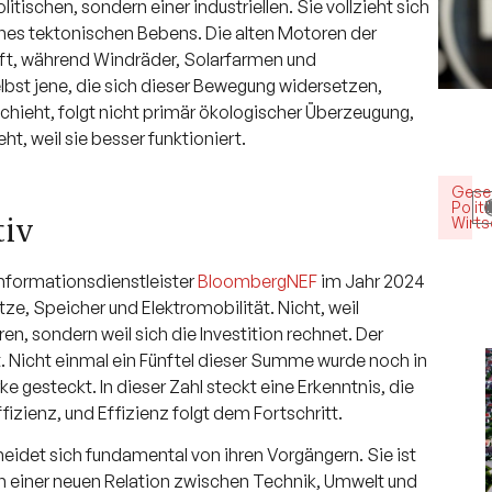
litischen, sondern einer industriellen. Sie vollzieht sich
ines tektonischen Bebens. Die alten Motoren der
raft, während Windräder, Solarfarmen und
st jene, die sich dieser Bewegung widersetzen,
schieht, folgt nicht primär ökologischer Überzeugung,
t, weil sie besser funktioniert.
Gesel
Politi
iv
Wirts
 Informationsdienstleister
BloombergNEF
im Jahr 2024
ze, Speicher und Elektromobilität. Nicht, weil
ren, sondern weil sich die Investition rechnet. Der
t. Nicht einmal ein Fünftel dieser Summe wurde noch in
 gesteckt. In dieser Zahl steckt eine Erkenntnis, die
ffizienz, und Effizienz folgt dem Fortschritt.
heidet sich fundamental von ihren Vorgängern. Sie ist
n einer neuen Relation zwischen Technik, Umwelt und