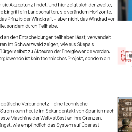
 sie Akzeptanz findet. Und hier zeigt sich der zweite,
e Eingriffe in Landschaften, sie verändern Horizonte,
s Prinzip der Windkraft – aber nicht das Windrad vor
le, sondern durch Teilhabe.
d an den Entscheidungen teilhaben lässt, verwandelt
hren im Schwarzwald zeigen, wie aus Skepsis
Bürger selbst zu Akteuren der Energiewende werden.
Gesel
Politi
H
ergiewende ist kein technisches Projekt, sondern ein
Wirts
uropäische Verbundnetz – eine technische
nt. Strom kann heute im Sekundentakt von Spanien nach
össte Maschine der Welt» stösst an ihre Grenzen.
üngst, wie empfindlich das System auf Überlast