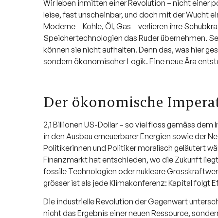
Wir leben inmitten einer Revolution – nicht einer po
leise, fast unscheinbar, und doch mit der Wucht e
Moderne – Kohle, Öl, Gas – verlieren ihre Schubk
Speichertechnologien das Ruder übernehmen. Selb
können sie nicht aufhalten. Denn das, was hier ge
sondern ökonomischer Logik. Eine neue Ära entsteh
Der ökonomische Imperat
2,1 Billionen US-Dollar – so viel floss gemäss dem
in den Ausbau erneuerbarer Energien sowie der Net
Politikerinnen und Politiker moralisch geläutert wä
Finanzmarkt hat entschieden, wo die Zukunft lieg
fossile Technologien oder nukleare Grosskraftwerke
grösser ist als jede Klimakonferenz: Kapital folgt E
Die industrielle Revolution der Gegenwart untersc
nicht das Ergebnis einer neuen Ressource, sonder