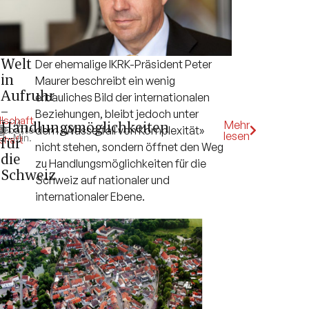
Welt
Der ehemalige IKRK-Präsident Peter
in
Maurer beschreibt ein wenig
Aufruhr
erbauliches Bild der internationalen
–
Beziehungen, bleibt jedoch unter
lschaft
,
14
Handlungsmöglichkeiten
Mehr
dem «Wasserfall von Komplexität»
k
Debatte
,
lesen
Min.
chaft
für
nicht stehen, sondern öffnet den Weg
die
zu Handlungsmöglichkeiten für die
Schweiz
Schweiz auf nationaler und
internationaler Ebene.