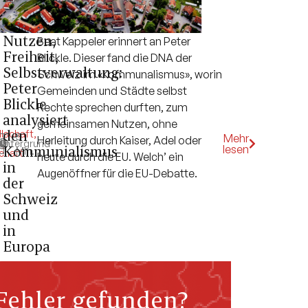
Nutzen,
Beat Kappeler erinnert an Peter
Freiheit,
Blickle. Dieser fand die DNA der
Selbstverwaltung:
Schweiz im «Kommunalismus», worin
Peter
Gemeinden und Städte selbst
Blickle
Rechte sprechen durften, zum
analysiert
gemeinsamen Nutzen, ohne
den
lschaft
,
5
Mehr
Herleitung durch Kaiser, Adel oder
k
Hintergrund
,
Kommunialismus
lesen
Min.
chaft
heute durch die EU. Welch’ ein
in
Augenöffner für die EU-Debatte.
der
Schweiz
und
in
Europa
Fehler gefunden?