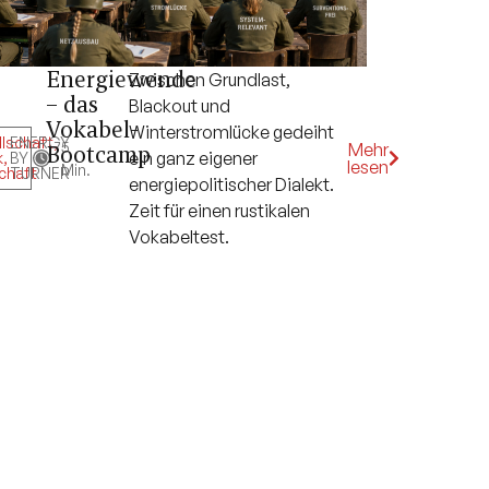
Energiewende
Zwischen Grundlast,
– das
Blackout und
Vokabel-
Winterstromlücke gedeiht
lschaft
ENERGY
,
5
Mehr
Bootcamp
ein ganz eigener
k
,
BY
lesen
Min.
chaft
TURNER
energiepolitischer Dialekt.
Zeit für einen rustikalen
Vokabeltest.