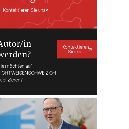
Kontaktieren Sie uns
Autor/in
Kontaktieren
Sie uns.
werden?
ie möchten auf
SICHTWEISENSCHWEIZ.CH
ublizieren?