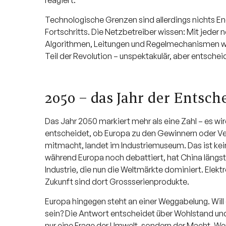
reagiert.
Technologische Grenzen sind allerdings nichts En
Fortschritts. Die Netzbetreiber wissen: Mit jede
Algorithmen, Leitungen und Regelmechanismen wa
Teil der Revolution – unspektakulär, aber entscheid
2050 – das Jahr der Entsc
Das Jahr 2050 markiert mehr als eine Zahl – es w
entscheidet, ob Europa zu den Gewinnern oder Verl
mitmacht, landet im Industriemuseum. Das ist ke
während Europa noch debattiert, hat China längst
Industrie, die nun die Weltmärkte dominiert. Elekt
Zukunft sind dort Grossserienprodukte.
Europa hingegen steht an einer Weggabelung. Wil
sein? Die Antwort entscheidet über Wohlstand und
nur eine Frage der Umwelt, sondern der Macht. Wer s