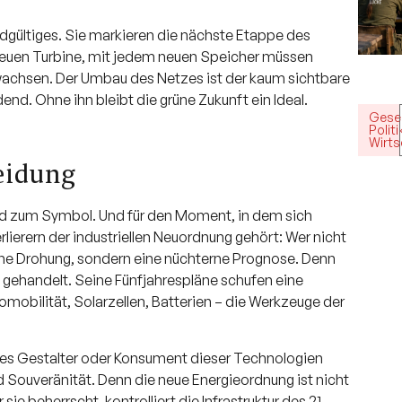
dgültiges. Sie markieren die nächste Etappe des
r neuen Turbine, mit jedem neuen Speicher müssen
chsen. Der Umbau des Netzes ist der kaum sichtbare
end. Ohne ihn bleibt die grüne Zukunft ein Ideal.
Gesel
Politi
Wirts
heidung
ird zum Symbol. Und für den Moment, in dem sich
ierern der industriellen Neuordnung gehört: Wer nicht
ine Drohung, sondern eine nüchterne Prognose. Denn
 gehandelt. Seine Fünfjahrespläne schufen eine
romobilität, Solarzellen, Batterien – die Werkzeuge der
l es Gestalter oder Konsument dieser Technologien
 Souveränität. Denn die neue Energieordnung ist nicht
ie beherrscht, kontrolliert die Infrastruktur des 21.