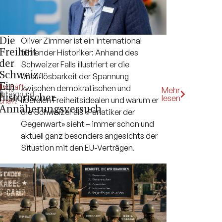
Die
Oliver Zimmer ist ein international
Freiheit
führender Historiker: Anhand des
der
Schweizer Falls illustriert er die
Schweiz.
Unauflösbarkeit der Spannung
Ein
lschaft
,
zwischen demokratischen und
13
Mehr
k
intergrund
,
historischer
lesen
Min.
liberalen Freiheitsidealen und warum er
chaft
Annäherungsversuch
die Schweizer als «Fanatiker der
Gegenwart» sieht – immer schon und
aktuell ganz besonders angesichts der
Situation mit den EU-Verträgen.