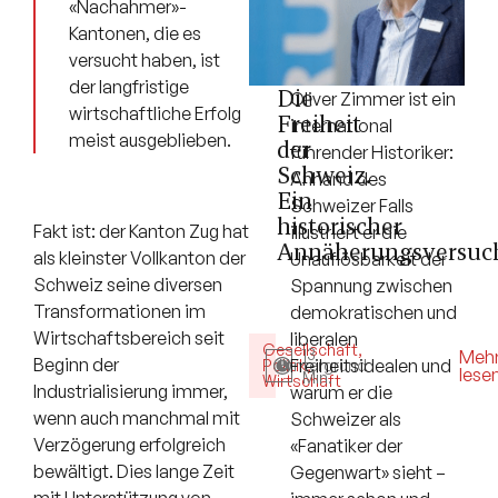
«Nachahmer»-
Kantonen, die es
versucht haben, ist
der langfristige
Die
Oliver Zimmer ist ein
wirtschaftliche Erfolg
Freiheit
international
meist ausgeblieben.
der
führender Historiker:
Schweiz.
Anhand des
Ein
Schweizer Falls
historischer
Fakt ist: der Kanton Zug hat
illustriert er die
Annäherungsversuc
als kleinster Vollkanton der
Unauflösbarkeit der
Schweiz seine diversen
Spannung zwischen
Transformationen im
demokratischen und
Wirtschaftsbereich seit
liberalen
Gesellschaft
,
13
Meh
Beginn der
Freiheitsidealen und
Politik
Hintergrund
,
lese
Min.
Wirtschaft
Industrialisierung immer,
warum er die
wenn auch manchmal mit
Schweizer als
Verzögerung erfolgreich
«Fanatiker der
bewältigt. Dies lange Zeit
Gegenwart» sieht –