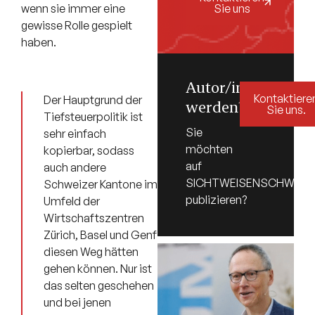
Sie uns
wenn sie immer eine
gewisse Rolle gespielt
haben.
Autor/in
Kontaktiere
Der Hauptgrund der
werden?
Sie uns.
Tiefsteuerpolitik ist
Sie
sehr einfach
möchten
kopierbar, sodass
auf
auch andere
SICHTWEISENSCHWEIZ.
Schweizer Kantone im
publizieren?
Umfeld der
Wirtschaftszentren
Zürich, Basel und Genf
diesen Weg hätten
gehen können. Nur ist
das selten geschehen
und bei jenen