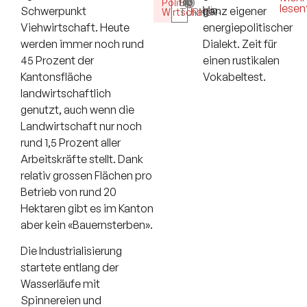
Politik
BY
,
lesen
Min.
ganz eigener
Schwerpunkt
Wirtschaft
TURNER
energiepolitischer
Viehwirtschaft. Heute
Dialekt. Zeit für
werden immer noch rund
einen rustikalen
45 Prozent der
Vokabeltest.
Kantonsfläche
landwirtschaftlich
genutzt, auch wenn die
Landwirtschaft nur noch
rund 1,5 Prozent aller
Arbeitskräfte stellt. Dank
relativ grossen Flächen pro
Betrieb von rund 20
Hektaren gibt es im Kanton
aber kein «Bauernsterben».
Die Industrialisierung
startete entlang der
Wasserläufe mit
Spinnereien und