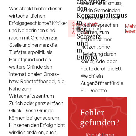
analysiert
«Kommunalismus»,
den
Was steckt hinter dieser
worin Gemeinden
Kommunialismus
wirtschaftlichen
und Städte selbst
in
Erfolgsgeschichte? Kritiker
Gesellschaft
,
Rechte sprechen
5
Meh
der
Politik
Hintergrund
,
und Neiderinnen sind
lese
durften, zum
Min.
Wirtschaft
Schweiz
rasch mit Gründen zur
gemeinsamen
und
Stelle und nennen: die
Nutzen, ohne
in
Tiefsteuerpolitik als
Herleitung durch
Europa
Hauptgrund und als
Kaiser, Adel oder
weitere Gründe den
heute durch die EU.
internationalen Gross-
Welch’ ein
bzw. Rohstoffhandel, die
Augenöffner für die
Nähe zum
EU-Debatte.
Wirtschaftszentrum
Zürich oder ganz einfach
Fehler
Glück. Diese Gründe
können bei genauerem
gefunden?
Hinsehen den Erfolg nicht
wirklich erklären, auch
Kontaktieren