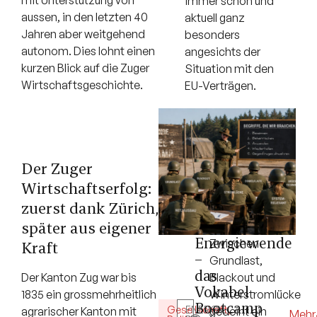
mit Unterstützung von
immer schon und
aussen, in den letzten 40
aktuell ganz
Jahren aber weitgehend
besonders
autonom. Dies lohnt einen
angesichts der
kurzen Blick auf die Zuger
Situation mit den
Wirtschaftsgeschichte.
EU-Verträgen.
Der Zuger
Wirtschaftserfolg:
zuerst dank Zürich,
später aus eigener
Energiewende
Zwischen
Kraft
–
Grundlast,
das
Blackout und
Der Kanton Zug war bis
Vokabel-
Winterstromlücke
1835 ein grossmehrheitlich
Bootcamp
Gesellschaft
ENERGY
,
gedeiht ein
agrarischer Kanton mit
5
Mehr