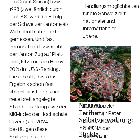
die Crédit Suisse) bzw.
Handlungsmöglichkeiten
1998 (zweijährlich durch
für die Schweiz auf
die UBS) wird der Erfolg
nationaler und
der Schweizer Kantone als
internationaler
Wirtschaftsstandorte
Ebene.
gemessen. Und fast
immer stand bzw. steht
der Kanton Zug auf Platz
eins, letztmals im Herbst
2025 im UBS-Ranking.
Dies so oft, dass das
Ergebnis schon fast
absehbar ist. Und auch
neue breit angelegte
Nutzen,
Beat Kappeler
Standortrankings wie der
Freiheit,
erinnert an Peter
KIKI-Index der Hochschule
Selbstverwaltung:
Blickle. Dieser fand
Luzern (seit 2024)
Peter
die DNA der
bestätigen diese
Blickle
Schweiz im
Spitzenposition.